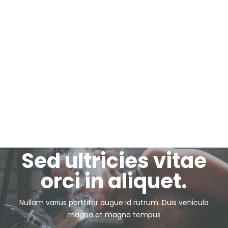
Sed ultricies vitae
orci in aliquet.
Nullam varius porttitor augue id rutrum. Duis vehicula
magna at magna tempus